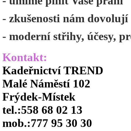
- umíme plnit Vaše přání
- zkušenosti nám dovolují
- moderní střihy, účesy, p
Kontakt:
Kadeřnictví TREND
Malé Náměstí 102
Frýdek-Místek
tel.:558 68 02 13
mob.:777 95 30 30